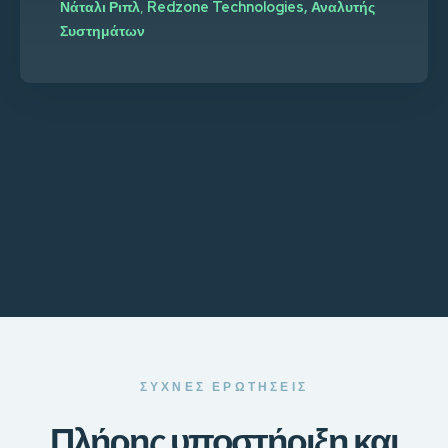
Νάταλι Ριπλ
,
Redzone Technologies, Αναλυτής
Συστημάτων
ΣΥΧΝΈΣ ΕΡΩΤΉΣΕΙΣ
Πλήρης υποστήριξη και