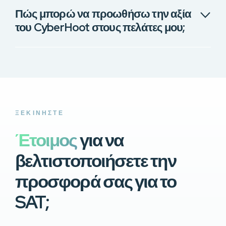
Πώς μπορώ να προωθήσω την αξία
του CyberHoot στους πελάτες μου;
ΞΕΚΙΝΉΣΤΕ
Έτοιμος
για να
βελτιστοποιήσετε την
προσφορά σας για το
SAT;